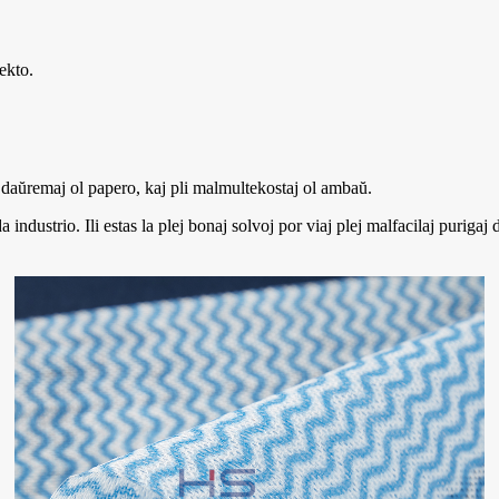
ekto.
pli daŭremaj ol papero, kaj pli malmultekostaj ol ambaŭ.
 industrio. Ili estas la plej bonaj solvoj por viaj plej malfacilaj purigaj d