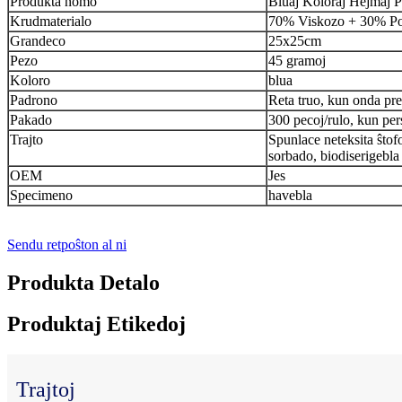
Produkta nomo
Bluaj Koloraj Hejmaj P
Krudmaterialo
70% Viskozo + 30% Pol
Grandeco
25x25cm
Pezo
45 gramoj
Koloro
blua
Padrono
Reta truo, kun onda pr
Pakado
300 pecoj/rulo, kun per
Trajto
Spunlace neteksita ŝtof
sorbado, biodiserigebla
OEM
Jes
Specimeno
havebla
Sendu retpoŝton al ni
Produkta Detalo
Produktaj Etikedoj
Trajtoj