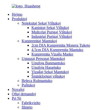
Hejmo
Produktoj
Neteksitaj Sekaj Viŝtukoj
Kanistraj Sekaj Viŝtukoj
Multcelaj Purigaj Viŝtukoj
Industriaj Purigaj Viŝtukoj
Kunpremitaj Mantukoj
2cm DIA Kunpremita Monera Tuketo
4.5cm DIA Kunpremita Mantuko
Kunpremita Vizaĝa Masko
Unuuzaj Personaj Mantukoj
Unufoja Banmantuko
Unufoja Harartuko
Vizaĝaj Sekaj Mantukoj
Ŝminkforigaj viŝtukoj
Beleca Rulmantuko
Puŝtukoj
Novaĵoj
Oftaj demandoj
Pri Ni
Fabrikvizito
filmeto