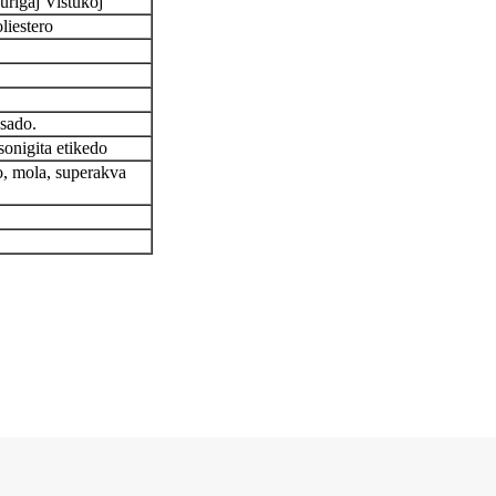
urigaj Viŝtukoj
iestero
esado.
sonigita etikedo
o, mola, superakva