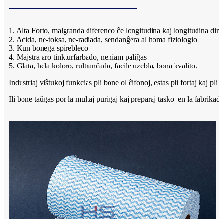
1. Alta Forto, malgranda diferenco ĉe longitudina kaj longitudina dir
2. Acida, ne-toksa, ne-radiada, sendanĝera al homa fiziologio
3. Kun bonega spirebleco
4. Majstra aro tinkturfarbado, neniam paliĝas
5. Glata, hela koloro, rultranĉado, facile uzebla, bona kvalito.
Industriaj viŝtukoj funkcias pli bone ol ĉifonoj, estas pli fortaj kaj 
Ili bone taŭgas por la multaj purigaj kaj preparaj taskoj en la fabrikada