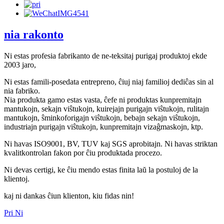
nia rakonto
Ni estas profesia fabrikanto de ne-teksitaj purigaj produktoj ekde
2003 jaro,
Ni estas famili-posedata entrepreno, ĉiuj niaj familioj dediĉas sin al
nia fabriko.
Nia produkta gamo estas vasta, ĉefe ni produktas kunpremitajn
mantukojn, sekajn viŝtukojn, kuirejajn purigajn viŝtukojn, rulitajn
mantukojn, ŝminkoforigajn viŝtukojn, bebajn sekajn viŝtukojn,
industriajn purigajn viŝtukojn, kunpremitajn vizaĝmaskojn, ktp.
Ni havas ISO9001, BV, TUV kaj SGS aprobitajn. Ni havas striktan
kvalitkontrolan fakon por ĉiu produktada procezo.
Ni devas certigi, ke ĉiu mendo estas finita laŭ la postuloj de la
klientoj.
kaj ni dankas ĉiun klienton, kiu fidas nin!
Pri Ni