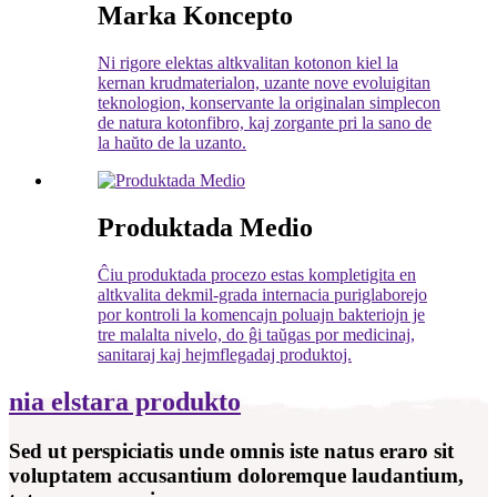
Marka Koncepto
Ni rigore elektas altkvalitan kotonon kiel la
kernan krudmaterialon, uzante nove evoluigitan
teknologion, konservante la originalan simplecon
de natura kotonfibro, kaj zorgante pri la sano de
la haŭto de la uzanto.
Produktada Medio
Ĉiu produktada procezo estas kompletigita en
altkvalita dekmil-grada internacia puriglaborejo
por kontroli la komencajn poluajn bakteriojn je
tre malalta nivelo, do ĝi taŭgas por medicinaj,
sanitaraj kaj hejmflegadaj produktoj.
nia elstara produkto
Sed ut perspiciatis unde omnis iste natus eraro sit
voluptatem accusantium doloremque laudantium,