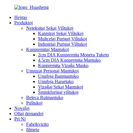
Hejmo
Produktoj
Neteksitaj Sekaj Viŝtukoj
Kanistraj Sekaj Viŝtukoj
Multcelaj Purigaj Viŝtukoj
Industriaj Purigaj Viŝtukoj
Kunpremitaj Mantukoj
2cm DIA Kunpremita Monera Tuketo
4.5cm DIA Kunpremita Mantuko
Kunpremita Vizaĝa Masko
Unuuzaj Personaj Mantukoj
Unufoja Banmantuko
Unufoja Harartuko
Vizaĝaj Sekaj Mantukoj
Ŝminkforigaj viŝtukoj
Beleca Rulmantuko
Puŝtukoj
Novaĵoj
Oftaj demandoj
Pri Ni
Fabrikvizito
filmeto