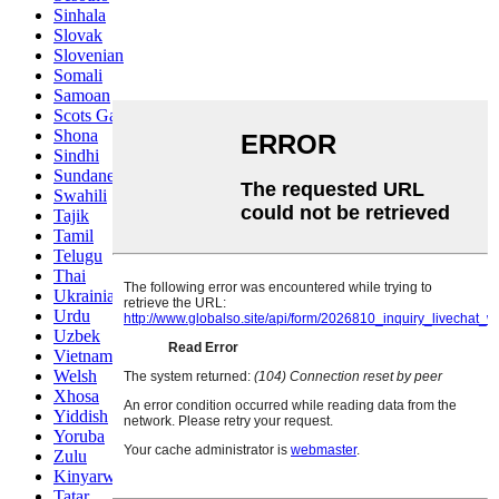
Sinhala
Slovak
Slovenian
Somali
Samoan
Scots Gaelic
Shona
Sindhi
Sundanese
Swahili
Tajik
Tamil
Telugu
Thai
Ukrainian
Urdu
Uzbek
Vietnamese
Welsh
Xhosa
Yiddish
Yoruba
Zulu
Kinyarwanda
Tatar