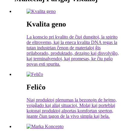
Kvalita geno
La konscio pri kvalito de ĉiuj dungitoj, la spirito
de eltrovemo, kaj la eneca kvalita DNA regas la
tutan industrian ĉenon de materialoj ĝis
prilaborado, produktado, dezajno kaj disvolviĝo,
kaj terminalvendoj, kaj promesas, ke ĉiu paŝo
povas esti spurita.
Feliĉo
Niaj produktoj plenumas la bezonojn de hejmo,
vojaĝado kaj aliaj situacioj. Molaj kaj porteblaj
kotonaj produktoj alportas komfortan sperton,
igante ĉiun tagon de la vivo simpla kaj bela.