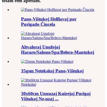
totam rem aperiam.
Pano-Viŝtukoj Helflavaj por
Purigado Ĉiucela
Altvaloraj Unufojaj
Hararo/Salono/Spa/Beleco-Mantukoj
35gsm Neteksitaj Pano-Viŝtukoj
30x60cm Unuuzaj Kuirejaj Purigaj
Viŝtukoj Ne-uzaj ...