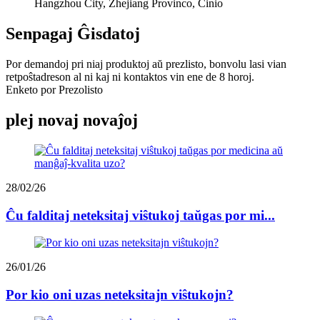
Hangzhou City, Zhejiang Provinco, Ĉinio
Senpagaj Ĝisdatoj
Por demandoj pri niaj produktoj aŭ prezlisto, bonvolu lasi vian
retpoŝtadreson al ni kaj ni kontaktos vin ene de 8 horoj.
Enketo por Prezolisto
plej novaj novaĵoj
28/02/26
Ĉu falditaj neteksitaj viŝtukoj taŭgas por mi...
26/01/26
Por kio oni uzas neteksitajn viŝtukojn?