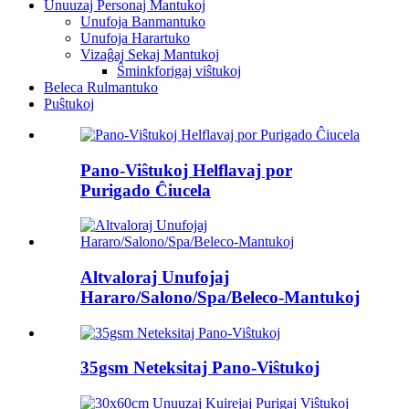
Unuuzaj Personaj Mantukoj
Unufoja Banmantuko
Unufoja Harartuko
Vizaĝaj Sekaj Mantukoj
Ŝminkforigaj viŝtukoj
Beleca Rulmantuko
Puŝtukoj
Pano-Viŝtukoj Helflavaj por
Purigado Ĉiucela
Altvaloraj Unufojaj
Hararo/Salono/Spa/Beleco-Mantukoj
35gsm Neteksitaj Pano-Viŝtukoj