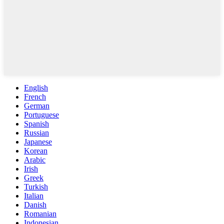
English
French
German
Portuguese
Spanish
Russian
Japanese
Korean
Arabic
Irish
Greek
Turkish
Italian
Danish
Romanian
Indonesian