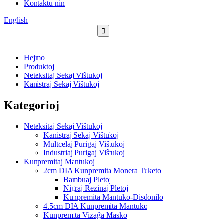
Kontaktu nin
English
Hejmo
Produktoj
Neteksitaj Sekaj Viŝtukoj
Kanistraj Sekaj Viŝtukoj
Kategorioj
Neteksitaj Sekaj Viŝtukoj
Kanistraj Sekaj Viŝtukoj
Multcelaj Purigaj Viŝtukoj
Industriaj Purigaj Viŝtukoj
Kunpremitaj Mantukoj
2cm DIA Kunpremita Monera Tuketo
Bambuaj Pletoj
Nigraj Rezinaj Pletoj
Kunpremita Mantuko-Disdonilo
4.5cm DIA Kunpremita Mantuko
Kunpremita Vizaĝa Masko