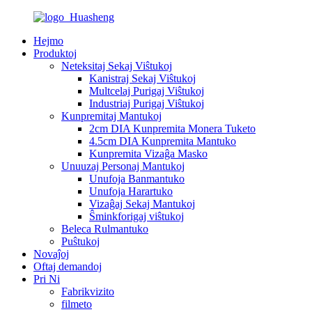
Hejmo
Produktoj
Neteksitaj Sekaj Viŝtukoj
Kanistraj Sekaj Viŝtukoj
Multcelaj Purigaj Viŝtukoj
Industriaj Purigaj Viŝtukoj
Kunpremitaj Mantukoj
2cm DIA Kunpremita Monera Tuketo
4.5cm DIA Kunpremita Mantuko
Kunpremita Vizaĝa Masko
Unuuzaj Personaj Mantukoj
Unufoja Banmantuko
Unufoja Harartuko
Vizaĝaj Sekaj Mantukoj
Ŝminkforigaj viŝtukoj
Beleca Rulmantuko
Puŝtukoj
Novaĵoj
Oftaj demandoj
Pri Ni
Fabrikvizito
filmeto