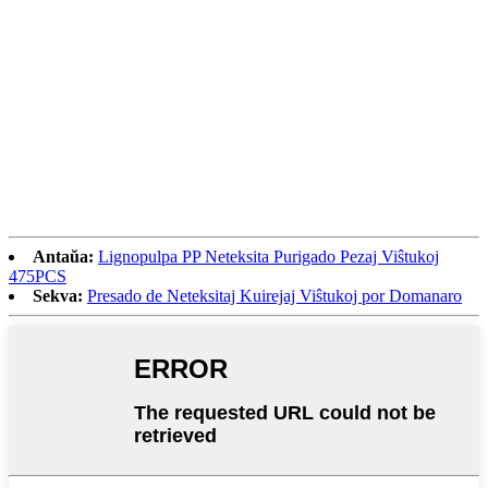
Antaŭa:
Lignopulpa PP Neteksita Purigado Pezaj Viŝtukoj
475PCS
Sekva:
Presado de Neteksitaj Kuirejaj Viŝtukoj por Domanaro