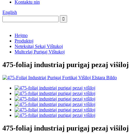
Kontaktu nin
English
Hejmo
Produktoj
Neteksitaj Sekaj Viŝtukoj
Multcelaj Purigaj Viŝtukoj
475-foliaj industriaj purigaj pezaj viŝiloj
475-foliaj industriaj purigaj pezaj viŝiloj