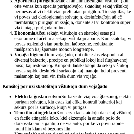
Agordebla purigado
Male al antaŭmalsekigitaj viŝtukoj (kiuj
ofte venas kun specifa purigsolvaĵo), skatolitaj sekaj viŝtukoj
permesas al vi elekti vian preferatan purigilon. Tio signifas, ke
vi povas uzi ekologiemajn solvaĵojn, desinfektaĵojn aŭ eĉ
memfaritajn purigajn miksaĵojn, donante al vi kontrolon super
via ĉiutaga purigada rutino.
Ekonomia
Aĉeti sekajn viŝtukojn en skatoloj estas pli
ekonomie ol aĉeti malsekajn viŝtukojn aparte. Kun skatoloj, vi
povas replenigi vian purigilon laŭbezone, reduktante
malŝparon kaj ŝparante monon longtempe.
Vojaĝa higieno
Dum vojaĝado, oni ofte estas eksponita al
diversaj bakterioj, precipe en publikaj lokoj kiel flughavenoj,
busoj kaj restoracioj. Kunporti ladskatolojn da sekaj viŝtukoj
povas rapide desinfekti surfacojn kaj manojn, helpi preventi
malsanojn kaj teni vin freŝa dum via vojaĝo.
Konsiloj por uzi skatolitajn viŝtukojn dum vojaĝado
Elektu la ĝustan solvon
Surbaze de viaj vojaĝbezonoj, elektu
purigan solvaĵon, kiu estas kaj efika kontraŭ bakterioj kaj
sekura por la surfacoj, kiujn vi purigas.
Tenu ilin atingeblajn
Konservu ladskatolojn da sekaj viŝtukoj
en facile atingebla loko, kiel ekzemple la antaŭa poŝo de
dorsosako aŭ la gantujo de via aŭto, por ke vi povu rapide
preni ilin kiam vi bezonos ilin.