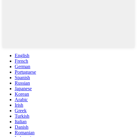
English
French
German
Portuguese
Spanish
Russian
Japanese
Korean
Arabic
Irish
Greek
Turkish
Italian
Danish
Romanian