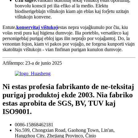
Uzu saĝe
Kvankam skatolitaj sekaj viŝtukoj estas oportunaj,
bonvolu konscii pri ilia efiko al la medio. Elektu
biodiserigeblajn viŝtukojn kiam ajn eblas kaj forĵetu uzitajn
viŝtukojn konvene.
Entute,
konservitaj viŝtukoj
estas nepra vojaĝkunulo por ĉiu, kiu
volas resti pura kaj higiena dumvoje. Ilia porteblo, versatileco kaj
personigeblaj purigaj ebloj igas ilin nepraĵo por vojaĝantoj. Do, la
venontan fojon, kiam vi pakos por vojaĝo, ne forgesu kunporti viajn
skatolitajn viŝtukojn - vian finfinan purigan kunulon dumvoje.
Afiŝtempo: 23-a de junio 2025
Ni estas profesia fabrikanto de ne-teksitaj
purigaj produktoj ekde 2003. Nia fabriko
estas aprobita de SGS, BV, TUV kaj
ISO9001.
0086-15868462181
No.599, Chongxian Road, Gaohong Town, Lin'an,
Hangzhou City, Zhejiang Provinco, Ĉinio