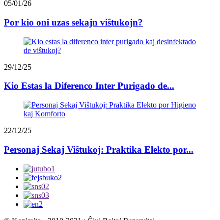
05/01/26
Por kio oni uzas sekajn viŝtukojn?
29/12/25
Kio Estas la Diferenco Inter Purigado de...
22/12/25
Personaj Sekaj Viŝtukoj: Praktika Elekto por...