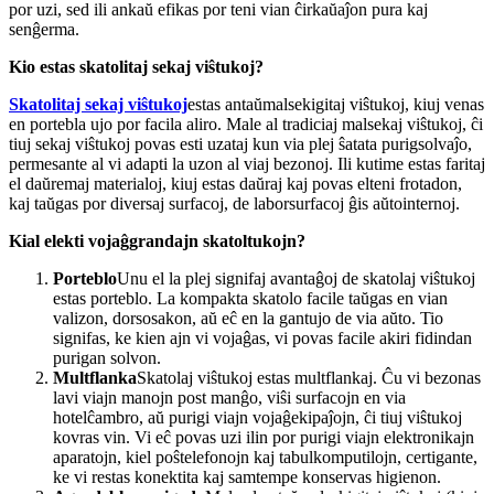
por uzi, sed ili ankaŭ efikas por teni vian ĉirkaŭaĵon pura kaj
senĝerma.
Kio estas skatolitaj sekaj viŝtukoj?
Skatolitaj sekaj viŝtukoj
estas antaŭmalsekigitaj viŝtukoj, kiuj venas
en portebla ujo por facila aliro. Male al tradiciaj malsekaj viŝtukoj, ĉi
tiuj sekaj viŝtukoj povas esti uzataj kun via plej ŝatata purigsolvaĵo,
permesante al vi adapti la uzon al viaj bezonoj. Ili kutime estas faritaj
el daŭremaj materialoj, kiuj estas daŭraj kaj povas elteni frotadon,
kaj taŭgas por diversaj surfacoj, de laborsurfacoj ĝis aŭtointernoj.
Kial elekti vojaĝgrandajn skatoltukojn?
Porteblo
Unu el la plej signifaj avantaĝoj de skatolaj viŝtukoj
estas porteblo. La kompakta skatolo facile taŭgas en vian
valizon, dorsosakon, aŭ eĉ en la gantujo de via aŭto. Tio
signifas, ke kien ajn vi vojaĝas, vi povas facile akiri fidindan
purigan solvon.
Multflanka
Skatolaj viŝtukoj estas multflankaj. Ĉu vi bezonas
lavi viajn manojn post manĝo, viŝi surfacojn en via
hotelĉambro, aŭ purigi viajn vojaĝekipaĵojn, ĉi tiuj viŝtukoj
kovras vin. Vi eĉ povas uzi ilin por purigi viajn elektronikajn
aparatojn, kiel poŝtelefonojn kaj tabulkomputilojn, certigante,
ke vi restas konektita kaj samtempe konservas higienon.