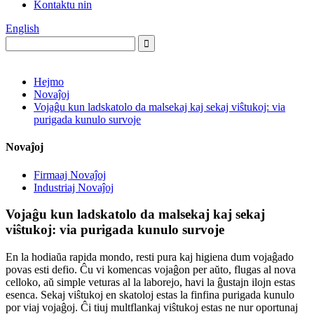
Kontaktu nin
English
Hejmo
Novaĵoj
Vojaĝu kun ladskatolo da malsekaj kaj sekaj viŝtukoj: via
purigada kunulo survoje
Novaĵoj
Firmaaj Novaĵoj
Industriaj Novaĵoj
Vojaĝu kun ladskatolo da malsekaj kaj sekaj
viŝtukoj: via purigada kunulo survoje
En la hodiaŭa rapida mondo, resti pura kaj higiena dum vojaĝado
povas esti defio. Ĉu vi komencas vojaĝon per aŭto, flugas al nova
celloko, aŭ simple veturas al la laborejo, havi la ĝustajn ilojn estas
esenca. Sekaj viŝtukoj en skatoloj estas la finfina purigada kunulo
por viaj vojaĝoj. Ĉi tiuj multflankaj viŝtukoj estas ne nur oportunaj