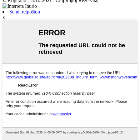
© Kopirajto - 2010-2021 : Ĉiuj Rajtoj Rezervitaj.
Sendi retpoŝton
x