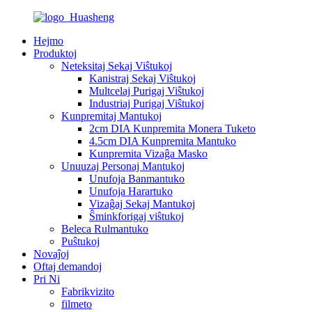
Hejmo
Produktoj
Neteksitaj Sekaj Viŝtukoj
Kanistraj Sekaj Viŝtukoj
Multcelaj Purigaj Viŝtukoj
Industriaj Purigaj Viŝtukoj
Kunpremitaj Mantukoj
2cm DIA Kunpremita Monera Tuketo
4.5cm DIA Kunpremita Mantuko
Kunpremita Vizaĝa Masko
Unuuzaj Personaj Mantukoj
Unufoja Banmantuko
Unufoja Harartuko
Vizaĝaj Sekaj Mantukoj
Ŝminkforigaj viŝtukoj
Beleca Rulmantuko
Puŝtukoj
Novaĵoj
Oftaj demandoj
Pri Ni
Fabrikvizito
filmeto