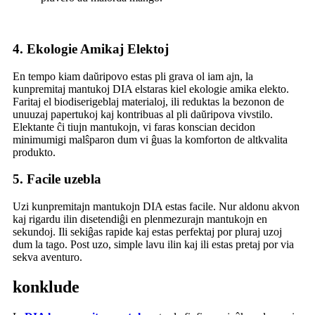
4.
Ekologie Amikaj Elektoj
En tempo kiam daŭripovo estas pli grava ol iam ajn, la
kunpremitaj mantukoj DIA elstaras kiel ekologie amika elekto.
Faritaj el biodiserigeblaj materialoj, ili reduktas la bezonon de
unuuzaj papertukoj kaj kontribuas al pli daŭripova vivstilo.
Elektante ĉi tiujn mantukojn, vi faras konscian decidon
minimumigi malŝparon dum vi ĝuas la komforton de altkvalita
produkto.
5.
Facile uzebla
Uzi kunpremitajn mantukojn DIA estas facile. Nur aldonu akvon
kaj rigardu ilin disetendiĝi en plenmezurajn mantukojn en
sekundoj. Ili sekiĝas rapide kaj estas perfektaj por pluraj uzoj
dum la tago. Post uzo, simple lavu ilin kaj ili estas pretaj por via
sekva aventuro.
konklude