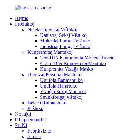
Hejmo
Produktoj
Neteksitaj Sekaj Viŝtukoj
Kanistraj Sekaj Viŝtukoj
Multcelaj Purigaj Viŝtukoj
Industriaj Purigaj Viŝtukoj
Kunpremitaj Mantukoj
2cm DIA Kunpremita Monera Tuketo
4.5cm DIA Kunpremita Mantuko
Kunpremita Vizaĝa Masko
Unuuzaj Personaj Mantukoj
Unufoja Banmantuko
Unufoja Harartuko
Vizaĝaj Sekaj Mantukoj
Ŝminkforigaj viŝtukoj
Beleca Rulmantuko
Puŝtukoj
Novaĵoj
Oftaj demandoj
Pri Ni
Fabrikvizito
filmeto