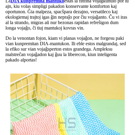
La
DIA kunpremita mantuko
estas la finfina vojaĝkunulo por iu
ajn, kiu volas simpligi pakadon konservante komforton kaj
oportunon. Ĝia malpeza, spacŝpara dezajno, versatileco kaj
ekologiemaj trajtoj igas ĝin nepraĵo por ĉiu vojaĝanto. Ĉu vi iras
al la strando, migras aŭ nur bezonas rapidan refreŝigon dum
longa vojaĝo, ĉi tiuj mantukoj kovras vin.
Do la venontan fojon, kiam vi planas vojaĝon, ne forgesu paki
vian kunpremitan DIA-mantukon. Ili eble estos malgrandaj, sed
la efiko sur vian vojaĝsperton estos grandega. Ampleksu
malstreĉan vojaĝadon kaj ĝuu la liberecon, kiun inteligenta
pakado alportas!