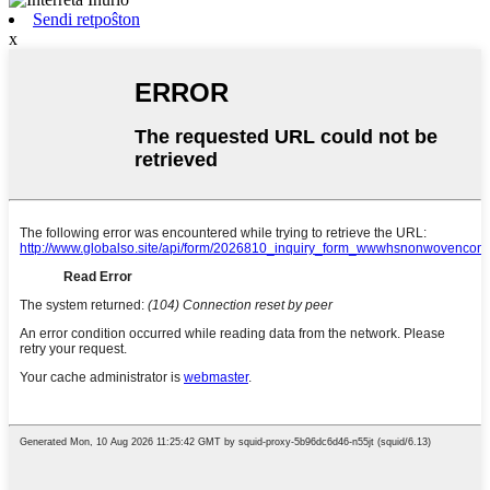
Sendi retpoŝton
x