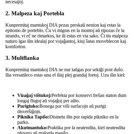
necesaĵoj.
2.
Malpeza kaj Portebla
Kunpremitaj mantukoj DIA pezas preskaŭ nenion kaj estas la
epitomo de porteblo. Ĉu vi migras en la montoj aŭ ripozas ĉe la
strando, vi eĉ ne rimarkos, ke ili estas en via sako. Ĉi tiu malpeza
naturo igas ilin idealaj por vojaĝantoj, kiuj ŝatas moveblecon kaj
komforton.
3.
Multflanka
Kunpremitaj mantukoj DIA ne nur taŭgas por sekiĝi post duŝo.
Ilia versatileco estas unu el iliaj plej grandaj fortoj. Uzu ilin kiel:
Vizaĝaj viŝtukoj:
Perfekta por konservi freŝan staton dum
longaj flugoj aŭ vojaĝoj per aŭto.
Purigtuko:
Bonega por viŝi surfacojn aŭ purigi
disverŝiĝojn.
Piknika Tapiŝo:
Dismetu ilin por rapida pikniko en la
parko.
Akutmantuko:
Praktika por la neatendita, kiel neatendita
pluvero aŭ malorda manĝo.