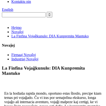
Kontaktu nin
English
Hejmo
Novaĵoj
La Finfina Vojaĝkunulo: DIA Kunpremita Mantuko
Novaĵoj
Firmaaj Novaĵoj
Industriaj Novaĵoj
La Finfina Vojaĝkunulo: DIA Kunpremita
Mantuko
En la hodiaŭa rapida mondo, oportuno estas ŝlosilo, precipe kiam
temas pri vojaĝado. Ĉu vi iras por semajnfina ekskurso, longa
vojaĝo aŭ internacia aventuro, vojaĝi malpeze kaj certigi, ke vi