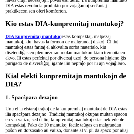
havas ĉiujn necesaĵojn, povas esti defio. La kunpremita mantuko
DIA estas revolucia produkto por vojaĝantoj serĉantaj
praktikecon sen oferi komforton.
Kio estas DIA-kunpremitaj mantukoj?
DIA kunpremitaj mantukoj
estas kompaktaj, malpezaj
mantukoj, kiuj havas la formon de malgrandaj diskoj. Ĉi tiuj
mantukoj estas faritaj el altkvalita sorba materialo, kiu
disetendiĝas en plenmezuran molan mantukon kiam trempita en
akvo. Ili estas perfektaj por diversaj uzoj, de persona higieno ĝis
purigado de disverŝiĝoj, igante ilin nepraĵo por iu ajn vojaĝilaro.
Kial elekti kunpremitajn mantukojn de
DIA?
1.
Spacŝpara dezajno
Unu el la elstaraj trajtoj de la kunpremitaj mantukoj de DIA estas
ilia spacŝpara dezajno. Tradiciaj mantukoj okupas multan spacon
en via valizo, sed ĉi tiuj kunpremitaj mantukoj estas nekredeble
kompaktaj. Pako de 10 mantukoj facile taŭgas en malgrandan
poŝon en dorsosako aŭ valizo, donante al vi pli da spaco por aliaj